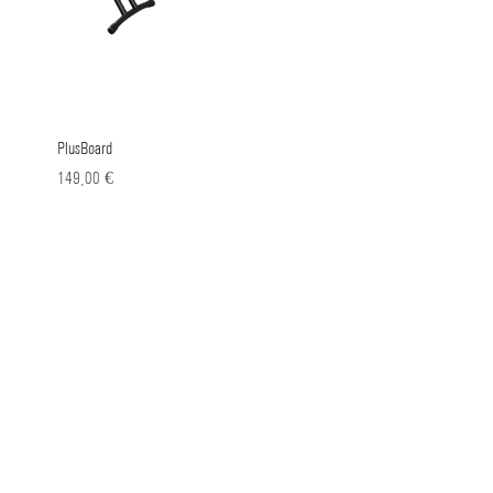
Γρήγορη προβολή
PlusBoard
Τιμή
149,00 €