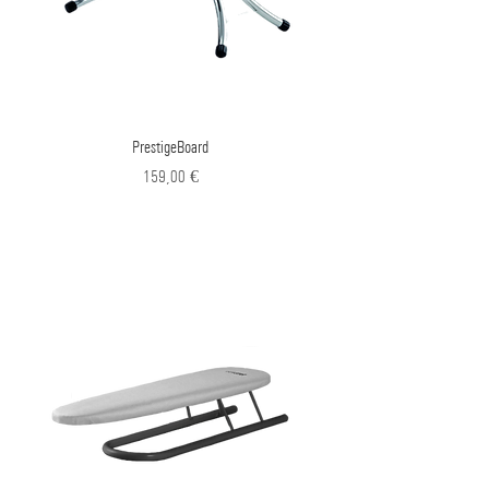
Γρήγορη προβολή
PrestigeBoard
Τιμή
159,00 €