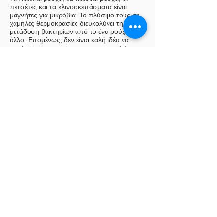
πετσέτες και τα κλινοσκεπάσματα είναι
μαγνήτες για μικρόβια. Το πλύσιμο τους σε
χαμηλές θερμοκρασίες διευκολύνει τη
μετάδοση βακτηρίων από το ένα ρούχο στο
άλλο. Επομένως, δεν είναι καλή ιδέα να
συνδυάσετε τα ρούχα σας με τα παιδιά, τα
παπλώματα ή τις πετσέτες! Στην
πραγματικότητα, μια μελέτη έδειξε ότι τα
βακτήρια, Escherichia coli, που είναι η αιτία
της γαστρεντερίτιδας, βρέθηκαν στο 25%
των πετσετών πιάτων των νοικοκυριών. Η
υγιεινή των ρούχων σας με ατμό DMS είναι
μια φυσική λύση, χωρίς χημικά προϊόντα,
ιδανικά για υφάσματα που έρχονται σε
άμεση επαφή με το δέρμα και για
αρκουδάκια και παπλώματα.