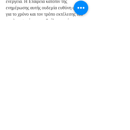
ενέργεια. Η Εταιρεία κατόπιν της
ενημέρωσης αυτής ουδεμία ευθύνη φέρει
για το χρόνο και τον τρόπο εκτέλεσης του
αντιλογισμού, που ρυθμίζεται από τη
σύμβαση που έχει καταρτιστεί μεταξύ της
εκδότριας τράπεζας και του Πελάτη.
Σε περίπτωση φθοράς του δέματος από το
κούριερ, θα πρέπει να μιλήσετε με τη
μεταφορική εταιρία για οποιαδήποτε
αποζημίωση.Δεν φέρουμε ευθύνη για τις
τυχόν φθορές. Οι παραγγελίες φεύγουν από
εμάς σε άριστη κατάσταση.
Επιστροφή αντιτίμου αξίας
επιστρεφόμενων προϊόντων
Εφόσον πληρείτε τις προϋποθέσεις
επιστροφής, θα σας επιστρέψουμε το ποσό
που αναλογεί στην αξία των εμπορευμάτων
που επιστρέφετε με τον ίδιο τρόπο που
πραγματοποιήσατε την αρχική συναλλαγή