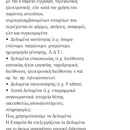
με την Εταιρεία (έγγραφη, τηλεφωνική,
ηλεκτρονική), είτε κατά την χρήση του
παρόντος ιστοτόπου,
συμπεριλαμβανομένων στοιχείων που
περιέχονται σε φόρμες, αιτήσεις, αναφορές
κλπ και συγκεκριμένα:
• Δεδομένα ταυτότητας (λ.χ. όνομα-
επώνυμο, πατρώνυμο, μητρώνυμο,
ημερομηνία γέννησης, Α.Δ.Τ.).
• Δεδομένα επικοινωνίας (λ.χ. διεύθυνση
κατοικίας ή/και εργασίας, ταχυδρομική
διεύθυνση, ηλεκτρονική διεύθυνση- e mail,
αρ. fax, αρ. τηλεφώνου/ων).
• Δεδομένα ταυτοποίησης (λ.χ. IP address).
• Λοιπά Δεδομένα (λ.χ. επιγραμμικά
αναγνωριστικά, στοιχεία θέσης,
οικειοθελώς αποκαλυπτόμενες
πληροφορίες).
Πως χρησιμοποιούμε τα Δεδομένα:
Η Εταιρεία θα επεξεργάζεται τα Δεδομένα
για το άκρως απαραίτητο χρονικό διάστημα,