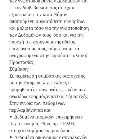
των γνωστοποιηθέντων Δεδομένων και
(ii) την διαβεβαίωσή σας ότι έχετε
εξασφαλίσει την κατά Νόμον
απαιτούμενη συγκατάθεση των τρίτων
και μάλιστα τόσο για την γνωστοποίηση
των Δεδομένων τους, όσο και για την
παροχή της χορηγούμενης αδείας
επεξεργασίας τους, σύμφωνα με τα
αναγραφόμενα στην παρούσα Πολιτική
Προστασίας.
Σύμβαση:
Σε περίπτωση συμβατικής σας σχέσης
με την Εταιρεία (λ.χ. πελάτες /
προμηθευτές / συνεργάτες), πλέον των
ανωτέρω εφαρμόζονται (και / ή) τα εξής:
Στην έννοια των Δεδομένων
περιλαμβάνονται και:
• Δεδομένα ατομικών επιχειρήσεων
(λ.χ. επωνυμία, έδρα, αρ. ΓΕΜΗ,
στοιχεία νομίμου εκπροσώπου),
• Δεδομένα οικονομικών συναλλαγών