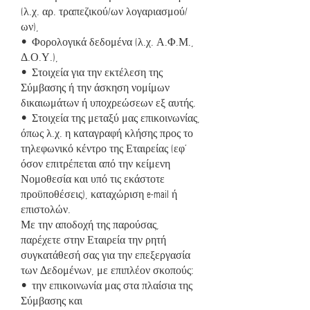
(λ.χ. αρ. τραπεζικού/ων λογαριασμού/
ων),
• Φορολογικά δεδομένα (λ.χ. Α.Φ.Μ.,
Δ.Ο.Υ.),
• Στοιχεία για την εκτέλεση της
Σύμβασης ή την άσκηση νομίμων
δικαιωμάτων ή υποχρεώσεων εξ αυτής.
• Στοιχεία της μεταξύ μας επικοινωνίας,
όπως λ.χ. η καταγραφή κλήσης προς το
τηλεφωνικό κέντρο της Εταιρείας (εφ’
όσον επιτρέπεται από την κείμενη
Νομοθεσία και υπό τις εκάστοτε
προϋποθέσεις), καταχώριση e-mail ή
επιστολών.
Με την αποδοχή της παρούσας,
παρέχετε στην Εταιρεία την ρητή
συγκατάθεσή σας για την επεξεργασία
των Δεδομένων, με επιπλέον σκοπούς:
• την επικοινωνία μας στα πλαίσια της
Σύμβασης και