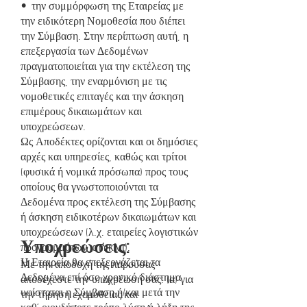
• την συμμόρφωση της Εταιρείας με
την ειδικότερη Νομοθεσία που διέπει
την Σύμβαση. Στην περίπτωση αυτή, η
επεξεργασία των Δεδομένων
πραγματοποιείται για την εκτέλεση της
Σύμβασης, την εναρμόνιση με τις
νομοθετικές επιταγές και την άσκηση
επιμέρους δικαιωμάτων και
υποχρεώσεων.
Ως Αποδέκτες ορίζονται και οι δημόσιες
αρχές και υπηρεσίες, καθώς και τρίτοι
(φυσικά ή νομικά πρόσωπα) προς τους
οποίους θα γνωστοποιούνται τα
Δεδομένα προς εκτέλεση της Σύμβασης
ή άσκηση ειδικοτέρων δικαιωμάτων και
υποχρεώσεων (λ.χ. εταιρείες λογιστικών
Υποχρεώσεις:
προγραμμάτων, crm κλπ).
Η Εταιρεία θα επεξεργάζεται τα
Με την αποδοχή της παρούσας
Δεδομένα επί όσο χρονικό διάστημα
αποδέχεστε την υποχρέωσή σας: (α) για
υφίσταται η Σύμβαση ή/και μετά την
την τήρηση εχεμύθειας και