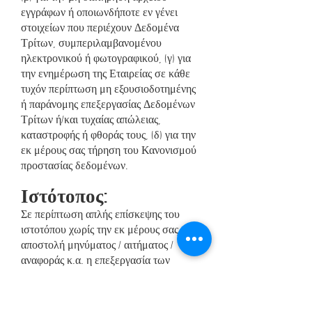
εγγράφων ή οποιωνδήποτε εν γένει
στοιχείων που περιέχουν Δεδομένα
Τρίτων, συμπεριλαμβανομένου
ηλεκτρονικού ή φωτογραφικού, (γ) για
την ενημέρωση της Εταιρείας σε κάθε
τυχόν περίπτωση μη εξουσιοδοτημένης
ή παράνομης επεξεργασίας Δεδομένων
Τρίτων ή/και τυχαίας απώλειας,
καταστροφής ή φθοράς τους, (δ) για την
εκ μέρους σας τήρηση του Κανονισμού
προστασίας δεδομένων.
Ιστότοπος:
Σε περίπτωση απλής επίσκεψης του
ιστοτόπου χωρίς την εκ μέρους σας
αποστολή μηνύματος / αιτήματος /
αναφοράς κ.α. η επεξεργασία των
Δεδομένων θα περιορίζεται στα
δεδομένα περιήγησης, ήτοι σε δεδομένα
τα οποία συλλέγονται αυτόματα για