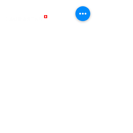
EUROBANK: GR1902602050000700201035114
Δ. Λυμπερης και σια ΕΕ
Όροι Χρήσης
Νομική ειδοποίηση
Όροι και Προϋποθέσεις Πολιτικής Επιστροφής
Πολιτική Ποιότητας
Επικοινωνία
Πληροφορίες Απορρήτου και Cookies