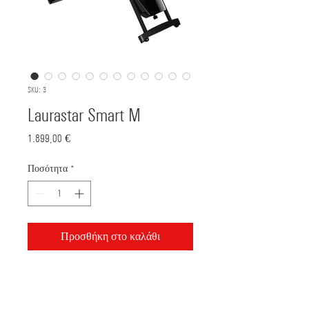
SKU: 3
Laurastar Smart M
Τιμή
1.899,00 €
Ποσότητα
*
Προσθήκη στο καλάθι
Bank Deposit: Piraeus
GR8901720350005035107012491