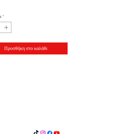
α
*
Προσθήκη στο καλάθι
 GR8901720350005035107012491
R1902602050000700201035114
Δ. Λυμπερης και σια ΕΕ
ικοινωνία