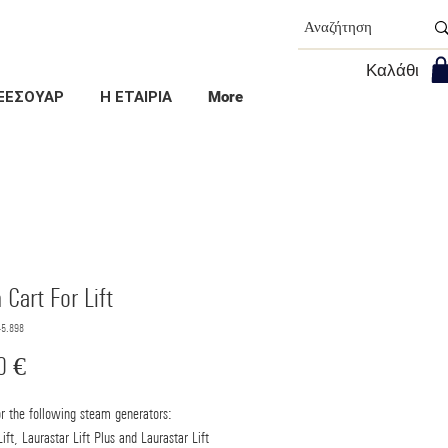
Καλάθι
ΞΕΣΟΥΑΡ
Η ΕΤΑΙΡΙΑ
More
Cart For Lift
45.898
Τιμή
0 €
or the following steam generators:
ift, Laurastar Lift Plus and Laurastar Lift