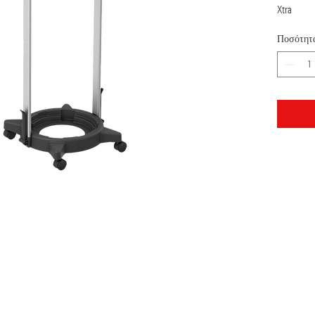
Xtra
Ποσότητ
Bank Deposit: Piraeus
EUROBANK: G
Όροι Χρήσης
Νομική ειδοποίηση
Πολιτική Ποιότητας
Επ