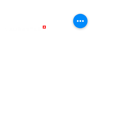
Bank Deposit: Piraeus
GR8901720350005035107012491
EUROBANK: GR1902602050000700201035114
Δ. Λυμπερης και σια ΕΕ
Όροι Χρήσης
LEGAL NOTICES
Όροι και Προϋποθέσεις Πολιτικής Επιστροφής
QUALITY POLICY
Επικοινωνία