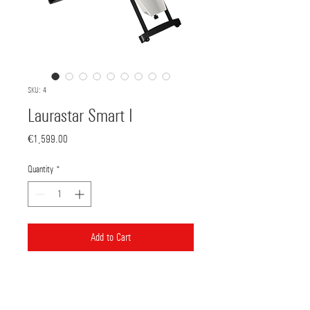
SKU: 4
Laurastar Smart I
Price
€1,599.00
Quantity
*
Add to Cart
Bank Deposit: Piraeus
GR8901720350005035107012491