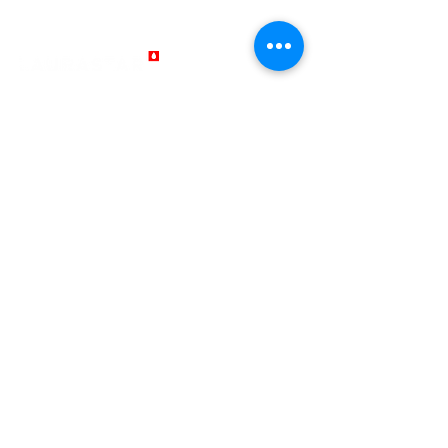
EUROBANK: GR1902602050000700201035114
Δ. Λυμπερης και σια ΕΕ
Όροι Χρήσης
LEGAL NOTICES
Όροι και Προϋποθέσεις Πολιτικής Επιστροφής
QUALITY POLICY
Επικοινωνία
Πληροφορίες Απορρήτου και Cookies