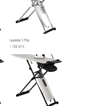
Laurastar S Plus
Γρήγορη προβολή
Τιμή
1.299,00 €