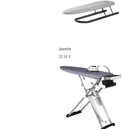
Jeanette
Γρήγορη προβολή
Τιμή
39,99 €