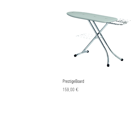
PrestigeBoard
Γρήγορη προβολή
Τιμή
159,00 €