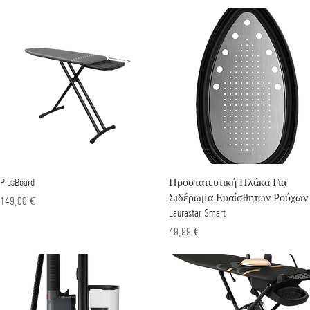
PlusBoard
Γρήγορη προβολή
Προστατευτική Πλάκα Για
Γρήγορη προβολή
Σιδέρωμα Ευαίσθητων Ρούχων
Τιμή
149,00 €
Laurastar Smart
Τιμή
49,99 €